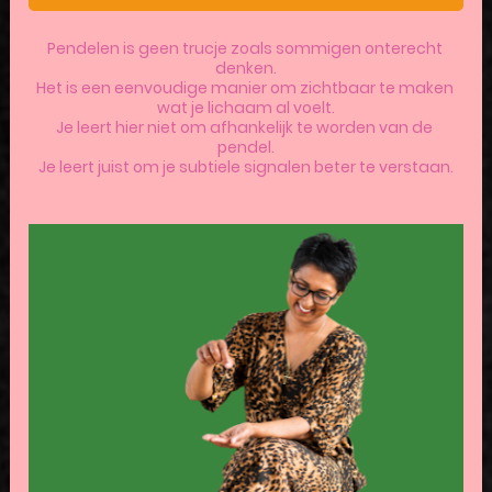
Pendelen is geen trucje zoals sommigen onterecht 
denken.
Het is een eenvoudige manier om zichtbaar te maken 
wat je lichaam al voelt.
Je leert hier niet om afhankelijk te worden van de 
pendel.
Je leert juist om je subtiele signalen beter te verstaan.