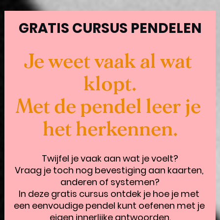
GRATIS CURSUS PENDELEN
Je weet vaak al wat 
klopt.
Met de pendel leer je 
het herkennen.
Twijfel je vaak aan wat je voelt?
Vraag je toch nog bevestiging aan kaarten, 
anderen of systemen?
In deze gratis cursus ontdek je hoe je met 
een eenvoudige pendel kunt oefenen met je 
eigen innerlijke antwoorden.