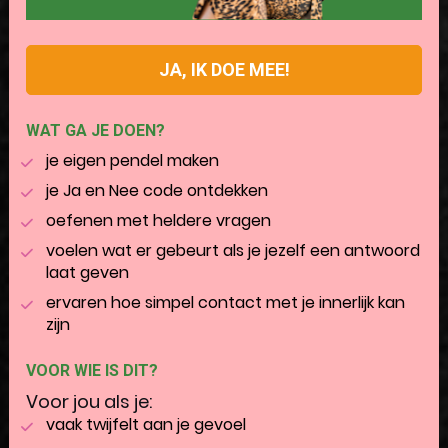
JA, IK DOE MEE!
WAT GA JE DOEN?
je eigen pendel maken
je Ja en Nee code ontdekken
oefenen met heldere vragen
voelen wat er gebeurt als je jezelf een antwoord 
laat geven
ervaren hoe simpel contact met je innerlijk kan 
zijn
VOOR WIE IS DIT?
Voor jou als je:
vaak twijfelt aan je gevoel