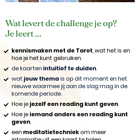
Wat levert de challenge je op? 
Je leert ...
kennismaken met de Tarot
, wat het is en 
hoe je het kunt gebruiken.
de kaarten 
intuitief te duiden
.
wat 
jouw thema
 is op dit moment en het 
nieuwe waarmee jij aan de slag mag in de 
komende periode.
Hoe je 
jezelf een reading kunt geven
.
Hoe je 
iemand anders een reading kunt 
geven
.
een 
meditatietechniek
 om meer 
informatie uit een kaart te halen.