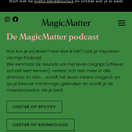
Start met de
gratis pendelcursus
en ontdek wat je al weet
Ga
naar
de
inhoud
I
F
n
a
De MagicMatter podcast
s
c
t
e
a
b
Hoe kun je vrij leven? Hoe doe ik het? Laat je inspireren
g
o
via mijn Podcast.
r
o
Wie eenmaal de sleutels van het leven begrijpt (oftewel
a
k
zichzelf leert kennen), verliest zich niet meer in alle
m
drama’s. En dan … wordt het leven ineens magisch en
ga je bewust mindmagic gebruiken en wordt je de
meestercreator die je bent.
LUISTER OP SPOTIFY
LUISTER OP SOUNDCLOUD